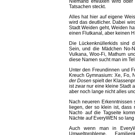
Niemand erwaxen wird oder 
Tatsachen steckt.
Alles hat hier auf eigene Wei
wird das deutlicher. Dabei wir
Stadt Weiden geht, Weiden h
einen Flutkanal, aber keinen H
Die Lückenknüllerkids sind 
Sein, und die Mädchen No-Ne
Vulkana, Woo-Fi, Mathurn und 
diese Namen sucht man im Tel
Unter den Freundinnen und F
Kreuch Gymnasium: Xe, Fo, N
der Dosen
spielt der Klassenp
ist zwar nur eine kleine Stadt
aber noch lange nicht alles und
Nach neueren Erkenntnissen 
liegen, der so klein ist, das
Nacht- auf die Tagseite kom
Nächte auf EveryWEN so lang o
Auch wenn man in EveryWE
Umweltprobleme, Familien