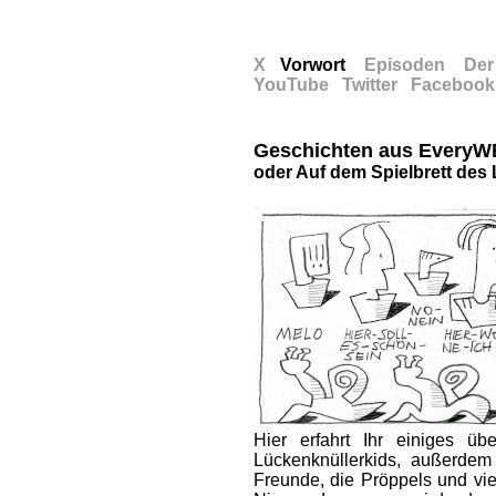
X
x
Vorwort
x
Episoden
x
Der
YouTube
x
Twitter
x
Facebook
Geschichten aus Every
oder Auf dem Spielbrett des
Hier erfahrt Ihr einiges ü
Lückenknüllerkids, außerdem
Freunde, die Pröppels und vi